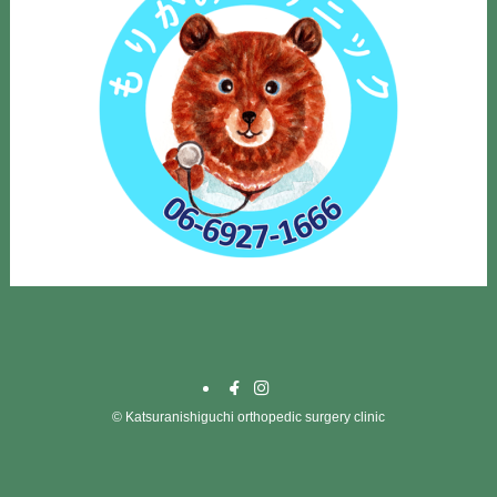
©
Katsuranishiguchi orthopedic surgery clinic