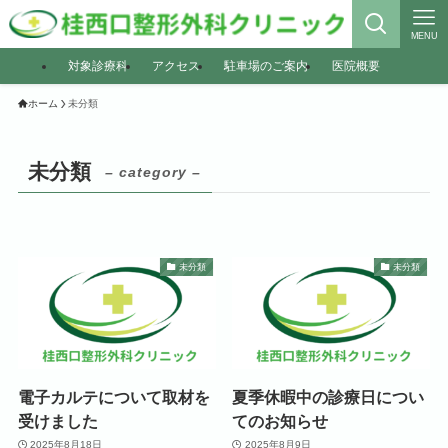
MENU
対象診療科
アクセス
駐車場のご案内
医院概要
ホーム
未分類
未分類
– category –
未分類
未分類
電子カルテについて取材を
夏季休暇中の診療日につい
受けました
てのお知らせ
2025年8月18日
2025年8月9日